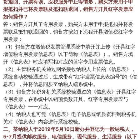
货退回、开票有误、应税服务中止等情形，购买方未用于申
报抵扣并已将发票联及抵扣联退回，销售方开具红字发票应
如何操作？
答：销售方开具了专用发票，购买方未用于申报抵扣并将发
票联及抵扣联退回的，销售方按如下流程开具增值税红字专
用发票：
（1）销售方在增值税发票管理系统中填开并上传《开具红字
增值税专用发票信息表》以下简称《信息表》）。销售方填
开《信息表》时应填写相对应的蓝字专用发票信息。
（2）主管税务机关通过网络接收纳税人上传的《信息表》，
系统自动校验通过后，生成带有“红字发票信息表编号”的《信
息表》，并将信息同步至纳税人端系统中。
（3）销售方凭税务机关系统校验通过的《信息表》开具红字
专用发票，在系统中以销项负数开具。红字专用发票应与
《信息表》一一对应。
（4）纳税人也可凭《信息表》电子信息或纸质资料到税务机
关对《信息表》内容进行系统校验。
二、某纳税人于2019年5月10日新办并登记为一般纳税人，
5-7月提供邮政服务、电信服务、现代服务、生活服务（以下