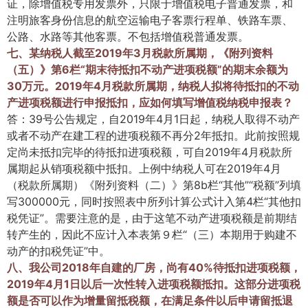
证，除增值税专用发票外，只限于增值税电子普通发票，和
注明旅客身份信息的航空运输电子客票行程单、铁路车票、
公路、水路等其他客票。不包括增值税普通发票。
七、某纳税人截至2019年3月税款所属期，《附列资料
（五）》第6栏“期末待抵扣不动产进项税额”的期末余额为
30万元。2019年4月税款所属期，纳税人拟将待抵扣的不动
产进项税额进行申报抵扣，应如何填写增值税纳税申报表？
答：39号公告规定，自2019年4月1日起，纳税人取得不动产
或者不动产在建工程的进项税额不再分2年抵扣。此前按照规
定尚未抵扣完毕的待抵扣进项税额，可自2019年4月税款所
属期起从销项税额中抵扣。上例中纳税人可在2019年4月
（税款所属期）《附列资料（二）》第8b栏“其他”“税额”列填
写300000元，同时按照表中所列计算公式计入第4栏“其他扣
税凭证”。需要注意的是，由于这笔不动产进项税额是前期结
转产生的，因此不应计入本表第９栏“（三）本期用于购建不
动产的扣税凭证”中。
八、我公司2018年自建的厂房，尚有40%待抵扣进项税额，
2019年4月1日以后一次性转入进项税额抵扣。这部分进项税
额是否可以作为增量留抵税额，在满足条件以后申请留抵退