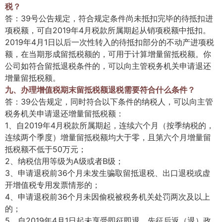
税？
答：39号公告规定，符合规定条件尚未抵扣完毕的待抵扣进
项税额，可自2019年4月税款所属期起从销项税额中抵扣。
2019年4月1日以后一次性转入的待抵扣部分的不动产进项税
额，在当期形成留抵税额的，可用于计算增量留抵税额。你
公司如符合留抵退税条件的，可以向主管税务机关申请退还
增量留抵税额。
九、办理增值税期末留抵税额退税需要符合什么条件？
答：39公告规定，同时符合以下条件的纳税人，可以向主管
税务机关申请退还增量留抵税额：
1、自2019年4月税款所属期起，连续六个月（按季纳税的，
连续两个季度）增量留抵税额均大于零，且第六个月增量留
抵税额不低于50万元；
2、纳税信用等级为A级或者B级；
3、申请退税前36个月未发生骗取留抵退税、出口退税或虚
开增值税专用发票情形的；
4、申请退税前36个月未因偷税被税务机关处罚两次及以上
的；
5、自2019年4月1日起未享受即征即退、先征后返（退）政