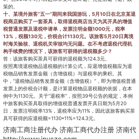
策的。
十、某境外旅客“五一”期间来我国游玩，5月10日在北京某退
税商店购买了一套茶具，取得退税商店当天为其开具的增值
税普通发票及退税申请单，发票注明金额1000元，税率
13%，税额130元，价税合计1130元。该旅客5月20日离境
时海关验核、退税机关审核均无问题。在不考虑退税代理机
构手续费的情况下，该旅客可获得的退税额多少？
答：该旅客购买茶具可获得的退税额为124.3元。
按照离境退税物品退税额的计算公式，应退增值税额应为退
税物品销售发票金额（含增值税）与退税率的乘积。其
中，“退税物品销售发票金额（含增值税）”，即为增值税普通
发票上的价税合计额，是计算退税物品退税额的依据，在本
例中为1130元。关于“退税率”，按照39号公告的规定，本例
中旅客购买茶具取得的增值税普通发票开具日期为5月20
日，发票注明税率13%，退税率应为11%，因此该旅客购买茶
具可获得的应退税额=1130*11%=124.3元。
济南工商注册代办 济南工商代办注册 济南代