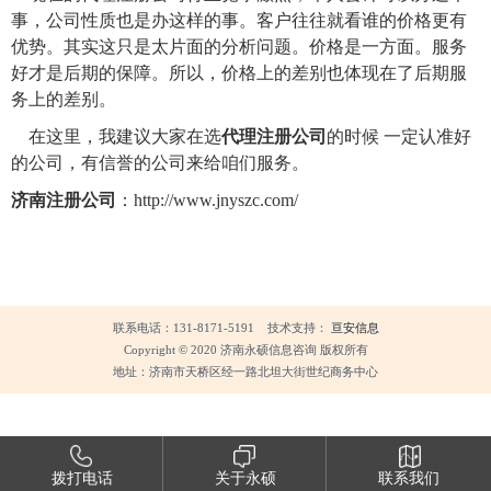
事，公司性质也是办这样的事。客户往往就看谁的价格更有
优势。其实这只是太片面的分析问题。价格是一方面。服务
好才是后期的保障。所以，价格上的差别也体现在了后期服
务上的差别。
在这里，我建议大家在选
代理注册公司
的时候 一定认准好
的公司，有信誉的公司来给咱们服务。
济南注册公司
：
http://www.jnyszc.com/
联系电话：131-8171-5191 技术支持：
亘安信息
Copyright © 2020 济南永硕信息咨询 版权所有
地址：济南市天桥区经一路北坦大街世纪商务中心
拨打电话
关于永硕
联系我们