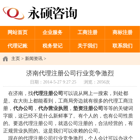
网站首页
企业服务
工商注册
商标注册
代理记账
税务登记
关于我们
联系我们
主页
>
新闻资讯
>
济南代理注册公司行业竞争激烈
日期：2014-5-27 9:27:25
浏览：2056次
在济南，找
代理注册公司
可以说从网上一搜索，到处都
是。在大街上都能看到，工商局旁边就有很多的代理工商注
册，
代办公司
，
代办营业执照
，
垫资注册公司
等等的关键词
字眼，这已经不是什么新鲜事了。有个人的，也有公司性质
的。要选代理注册公司，就选公司注册的，合法经营的，有
正规营业执照的。这是我们可以依赖的公司。
现在的代理注册公司行业竞争激烈，个人会计可以办这个