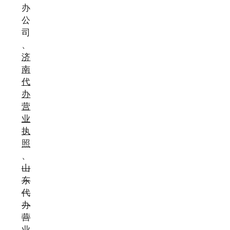
办
公
司
、
济
南
代
办
营
业
执
照
、
山
东
代
办
营
业