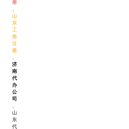
册
、
山
东
工
商
注
册
、
济
南
代
办
公
司
、
山
东
代