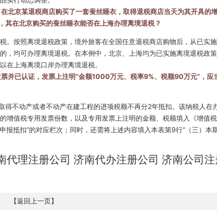
0日在北京某退税商店购买了一套蚕丝睡衣，取得退税商店当天为其开具的
境，其在北京购买的蚕丝睡衣能否在上海办理离境退税？
税。按照离境退税政策，境外旅客在全国任意退税商店购物后，从已实施
的，均可办理离境退税。在本例中，北京、上海均为已实施离境退税政策
以在上海离境口岸办理离境退税。
票并已认证，发票上注明“金额1000万元、税率9%、税额90万元”，应
税人取得不动产或者不动产在建工程的进项税额不再分2年抵扣。该纳税人在
取得的增值税专用发票份数，以及专用发票上注明的金额、税额填入《增值
申报抵扣”的对应栏次；同时，还需将上述内容填入本表第9行“（三）本
南代理注册公司 济南代办注册公司 济南公司注
【
返回上一页
】