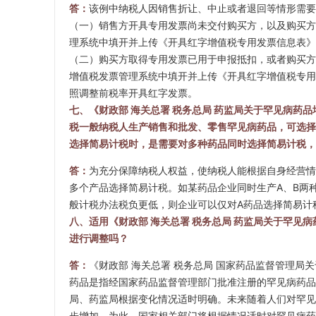
答：
该例中纳税人因销售折让、中止或者退回等情形需要
（一）销售方开具专用发票尚未交付购买方，以及购买方
理系统中填开并上传《开具红字增值税专用发票信息表》
（二）购买方取得专用发票已用于申报抵扣，或者购买方
增值税发票管理系统中填开并上传《开具红字增值税专用
照调整前税率开具红字发票。
七、《财政部 海关总署 税务总局 药监局关于罕见病药品
税一般纳税人生产销售和批发、零售罕见病药品，可选择
选择简易计税时，是需要对多种药品同时选择简易计税，
答：
为充分保障纳税人权益，使纳税人能根据自身经营情
多个产品选择简易计税。如某药品企业同时生产A、B两
般计税办法税负更低，则企业可以仅对A药品选择简易计
八、适用《财政部 海关总署 税务总局 药监局关于罕见
进行调整吗？
答：
《财政部 海关总署 税务总局 国家药品监督管理局
药品是指经国家药品监督管理部门批准注册的罕见病药品
局、药监局根据变化情况适时明确。未来随着人们对罕见
步增加。为此，国家相关部门将根据情况适时对罕见病药