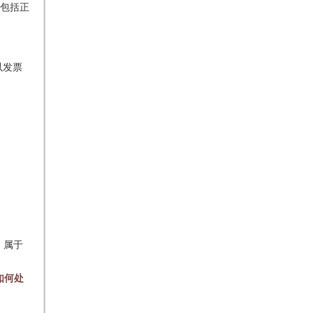
包括正
以发票
，属于
如何处