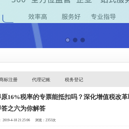
商标注册
代理记账
税务登记
得原16%税率的专票能抵扣吗？深化增值税改革
即答之六为你解答
019-4-18 21:25:06
浏览：2353次