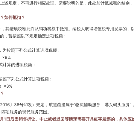
上述规定，不再进行相应处理。需要说明的是，此处加计抵减额的结余，
？
如何抵扣？
务，其进项税额允许从销项税额中抵扣。纳税人取得增值税专用发票的，
的，暂按照以下规定确定进项税额：
，为按照下列公式计算进项税额：
×9%
式计算的进项税额：
按照下列公式计算进项税额：
）×3%
？
016〕36号印发）规定，航道疏浚属于“物流辅助服务—港头码头服务”
务四项服务的现代服务范围。
，4月1日后因销售折让、中止或者退回等情形需要开具红字发票的，具体应