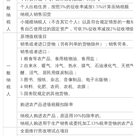
一
个人出租住房，按照5%的征收率减按1.5%计算应纳税额
般
纳税人销售旧货
纳
税
小规模纳税人（不含其它个人）以及符合规定情形的一般纳
人
售自己使用过的固定资产，可依3%征收率减按2%征收增值
原增值税项目
销售或者进口货物（另有列举的货物除外）；销售劳务。
销售或者进口：
1.粮食等农产品、食用植物油、食用盐；
2.自来水、暖气、冷气、热水、煤气、石油液化气、天然气
一
醚、沼气、居民用煤炭制品；
般
3.图书、报纸、杂志、音像制品、电子出版物；
纳
4.饲料、化肥、农药、农机、农膜；
税
5.国务院规定的其他货物。
人
购进农产品进项税额扣除率
纳税人购进农产品，原适用10%扣除率的。
纳税人购进用于生产销售或委托加工13%税率货物的农产品
全面推行营改增试点项目