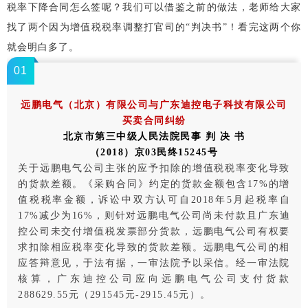
税率下降合同怎么签呢？我们可以借鉴之前的做法，老师给大家
找了两个因为增值税税率调整打官司的“判决书”！看完这两个你
就会明白多了。
0
1
远鹏电气（北京）有限公司与广东迪控电子科技有限公司
买卖合同纠纷
北京市第三中级人民法院民事 判 决 书
（2018）京03民终15245号
关于远鹏电气公司主张的应予扣除的增值税税率变化导致
的货款差额。《采购合同》约定的货款金额包含17%的增
值税税率金额，诉讼中双方认可自2018年5月起税率自
17%减少为16%，则针对远鹏电气公司尚未付款且广东迪
控公司未交付增值税发票部分货款，远鹏电气公司有权要
求扣除相应税率变化导致的货款差额。远鹏电气公司的相
应答辩意见，于法有据，一审法院予以采信。经一审法院
核算，广东迪控公司应向远鹏电气公司支付货款
288629.55元（291545元-2915.45元）。