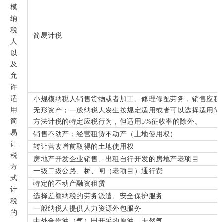
模
纳
税
简易计税
人
以
及
允
许
适
小规模纳税人销售货物或者加工、修理修配劳务，销售应税
用
无形资产；一般纳税人发生按规定适用或者可以选择适用简
简
方法计税的特定应税行为，但适用5%征收率的除外。
易
销售不动产；经营租赁不动产（土地使用权）
计
转让营改增前取得的土地使用权
税
房地产开发企业销售、出租自行开发的房地产老项目
方
一级二级公路、桥、闸（老项目）通行费
式
特定的不动产融资租赁
计
选择差额纳税的劳务派遣、安全保护服务
税
一般纳税人提供人力资源外包服务
的
中外合作油（气）田开采的原油、天然气