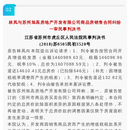
0
2
林凤与苏州旭高房地产开发有限公司商品房销售合同纠纷
一审民事判决书
江苏省苏州市虎丘区人民法院民事判决书
(2018)苏0505民初3520号
原告林凤向本院提出诉讼请求：1、判令被告按照合同开
具增值税发票（金额1460989.63元、税额146098.96
元、税率10%，总价为1607088.59元）；2、判令被告
退还14610.41元总房价（已扣除546元）（补充：因增值
税税率调整而产生的税差）；3、判令被告退还132.82元
代收契税；4、判令由被告承担本案诉讼费。
被告苏州旭高房地产开发有限公司辩称，第一、原被告签
订的《苏州市商品房买卖合同》第四条明确约定，本合同
约定的总房价款除面积差异的原因根据第八条处理外，不
再做变动，表明关于总房价款的调整因素仅限于房屋面积
发生差异这一情形。
本院认为，开发商因销售商品房而产生的增值税税款系开